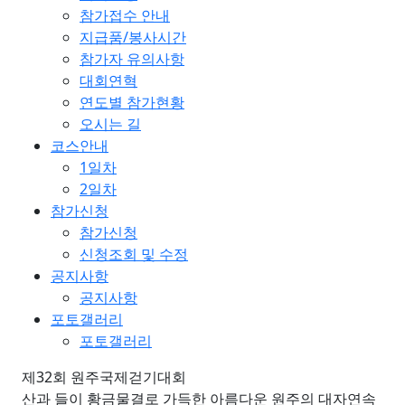
참가접수 안내
지급품/봉사시간
참가자 유의사항
대회연혁
연도별 참가현황
오시는 길
코스안내
1일차
2일차
참가신청
참가신청
신청조회 및 수정
공지사항
공지사항
포토갤러리
포토갤러리
제32회 원주국제걷기대회
산과 들이 황금물결로 가득한 아름다운 원주의 대자연속