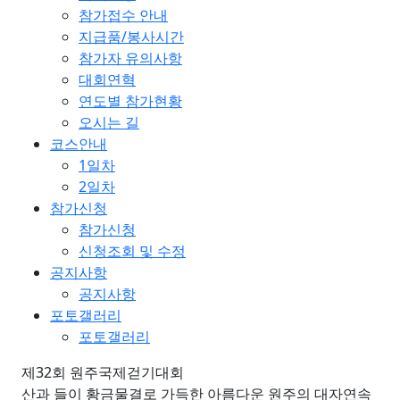
참가접수 안내
지급품/봉사시간
참가자 유의사항
대회연혁
연도별 참가현황
오시는 길
코스안내
1일차
2일차
참가신청
참가신청
신청조회 및 수정
공지사항
공지사항
포토갤러리
포토갤러리
제32회 원주국제걷기대회
산과 들이 황금물결로 가득한 아름다운 원주의 대자연속