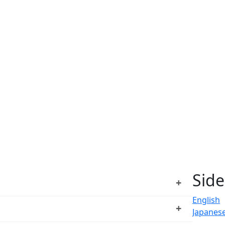
Sid
+
English
+
Japanes