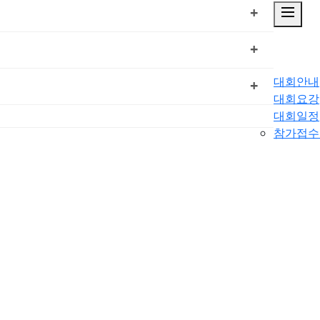
dehaze
+
+
대회안내
+
대회요강
대회일정
참가접수