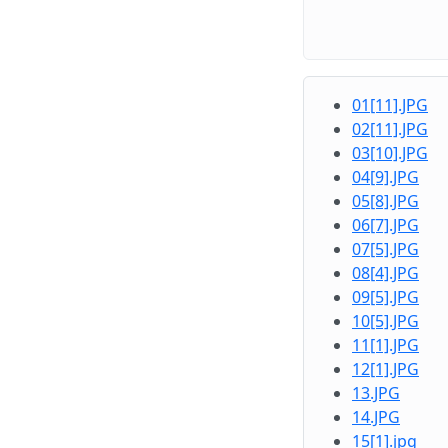
01[11].JPG
02[11].JPG
03[10].JPG
04[9].JPG
05[8].JPG
06[7].JPG
07[5].JPG
08[4].JPG
09[5].JPG
10[5].JPG
11[1].JPG
12[1].JPG
13.JPG
14.JPG
15[1].jpg