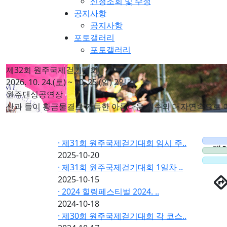
신청조회 및 수정
공지사항
공지사항
포토갤러리
포토갤러리
제32회 원주국제걷기대회
2026. 10. 24.(토) ~ 10. 25.(일) 2일간
원주댄싱공연장
산과 들이 황금물결로 가득한 아름다운 원주의 대자연속으로 
· 제31회 원주국제걷기대회 임시 주..
대
2025-10-20
· 제31회 원주국제걷기대회 1일차 ..
directio
2025-10-15
· 2024 힐링페스티벌 2024. ..
2024-10-18
· 제30회 원주국제걷기대회 각 코스..