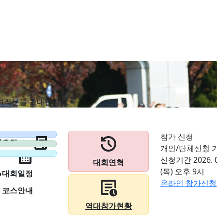
여러분을 초대합니다.
참가 신청
history
contract
회요강
개인/단체신청 
calendar_month
신청기간
2026. 0
대회연혁
ns
(목) 오후 9시
대회일정
overview
온라인 참가신
코스안내
역대참가현황